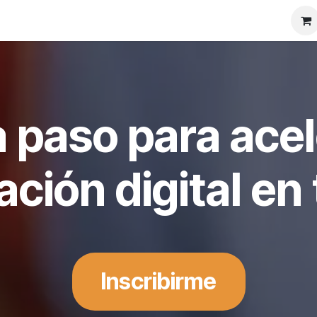
áctenos
Foro
Tienda
 paso para acel
ción digital e
Inscribirme