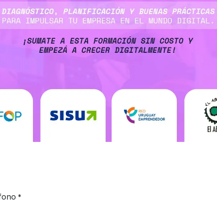
fono
*