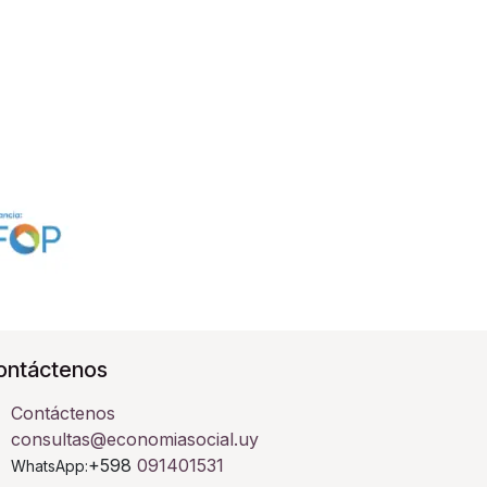
ontáctenos
Contáctenos
consultas@economiasocial.uy
+598
091401531
WhatsApp: