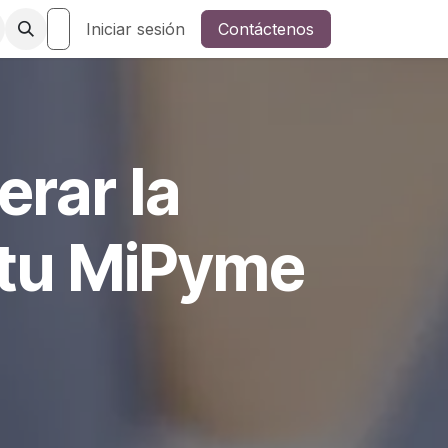
Iniciar sesión
Contáctenos
erar la
n tu MiPyme