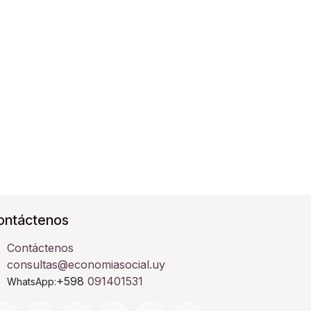
ontáctenos
Contáctenos
consultas@economiasocial.uy
+598
091401531
WhatsApp: